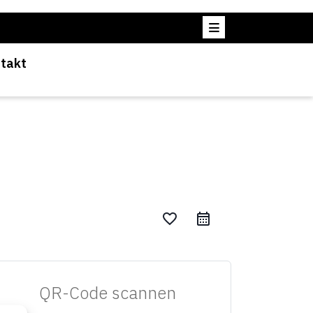
takt
favorite_border
QR-Code scannen