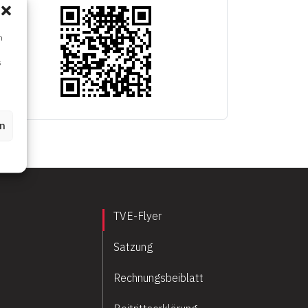
m
s
en
TVE-Flyer
Satzung
Rechnungsbeiblatt