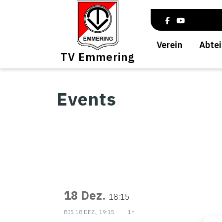
Verein
Abtei
TV Emmering
Events
18 Dez.
18:15
BIS
18 DEZ., 19:15
1h