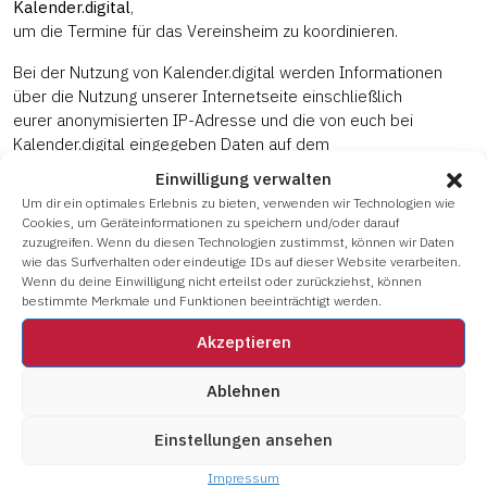
Kalender.digital
,
um die Termine für das Vereinsheim zu koordinieren.
Bei der Nutzung von Kalender.digital werden Informationen
über die Nutzung unserer Internetseite einschließlich
eurer anonymisierten IP-Adresse und die von euch bei
Kalender.digital eingegeben Daten auf dem
Kalender.digital-Server gespeichert.
Einwilligung verwalten
Um dir ein optimales Erlebnis zu bieten, verwenden wir Technologien wie
Ihr könnt eine solche Datenübertragung jedoch verhindern,
Cookies, um Geräteinformationen zu speichern und/oder darauf
wenn ihr in eurem Browser
zuzugreifen. Wenn du diesen Technologien zustimmst, können wir Daten
JavaScript
deaktiviert. In diesem Fall können jedoch keine
wie das Surfverhalten oder eindeutige IDs auf dieser Website verarbeiten.
Termine angezeigt werden.
Wenn du deine Einwilligung nicht erteilst oder zurückziehst, können
bestimmte Merkmale und Funktionen beeinträchtigt werden.
Weitere Informationen darüber, wie Kalender.digital eure Daten
Akzeptieren
verwendet, findet ihr unter:
Ablehnen
https://kalender.digital/c/privacy
Rechtsgrundlage ist Artikel 6 Absatz 1 Satz 1 f) Datenschutz-
Einstellungen ansehen
Grundverordnung, denn die Verarbeitung der Daten dient
Impressum
der Wahrung unseres berechtigten Interesses an der